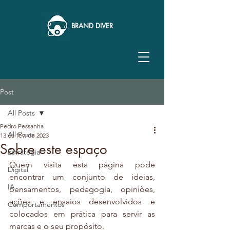
BRAND DIVER
Post
All Posts
Pedro Pessanha
All Posts
13 de fev. de 2023
Sobre este espaço
Estratégia
Quem visita esta página pode 
Digital
encontrar um conjunto de ideias, 
IA
pensamentos, pedagogia, opiniões, 
ações e ensaios desenvolvidos e 
Comportamentos
colocados em prática para servir as 
marcas e o seu propósito.